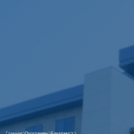
Главная
Программы
Бакалавр's