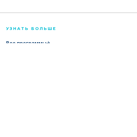
УЗНАТЬ БОЛЬШЕ
Все программы
Стоимость обучения
Гранты
Tashkent International University
Присоединяйтесь к Ташкентскому
международному университету и откройте для
себя мир академического совершенства,