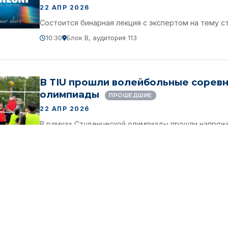
22 АПР 2026
Состоится бинарная лекция с экспертом на тему ст
10:30
Блок B, аудитория 113
В TIU прошли волейбольные соревн
олимпиады
ПРОШЕДШИЕ
22 АПР 2026
В рамках Студенческой олимпиады прошли напряж
Tashkent International University
В TIU пройдут соревнования по лёг
олимпиады
ПРОШЕДШИЕ
20 АПР 2026
В рамках Студенческой олимпиады состоятся сорев