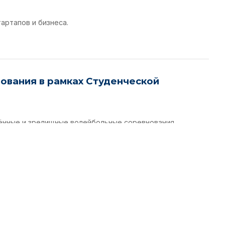
артапов и бизнеса.
ования в рамках Студенческой
ённые и зрелищные волейбольные соревнования.
кой атлетике в рамках Студенческой
нования по лёгкой атлетике.