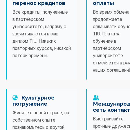
перенос кредитов
оплаты
Все кредиты, полученные
Во время обмена
в партнёрском
продолжаете
университете, напрямую
оплачивать обуче
засчитываются в ваш
TIU. Плата за
диплом TIU. Никаких
обучение в
повторных курсов, никакой
партнёрском
потери времени.
университете
отменяется в ра
наших соглашений
Культурное
погружение
Международ
сеть контак
Живите в новой стране, на
Выстраивайте
собственном опыте
прочные дружеск
познакомьтесь с другой