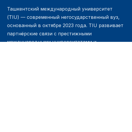
Ташкентский международный университет
(TIU) — современный негосударственный вуз,
основанный в октябре 2023 года. TIU развивает
партнёрские связи с престижными
международными университетами и
организациями, предоставляя студентам
широкие академические возможности. Наша
главная цель — дать студентам прочную основу
для успеха в выбранной профессии и в жизни.
Начните строить своё будущее уже сегодня —
присоединяйтесь к TIU.
Регистрация
Запланировать визит