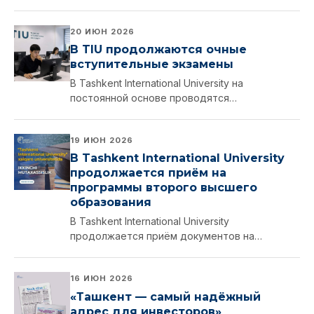
течение одного семестра в Кокшетауском
университете в рамках программы
20 ИЮН 2026
академической мобильности.
В TIU продолжаются очные
вступительные экзамены
В Tashkent International University на
постоянной основе проводятся
вступительные экзамены для абитуриентов.
19 ИЮН 2026
В Tashkent International University
продолжается приём на
программы второго высшего
образования
В Tashkent International University
продолжается приём документов на
программы второго высшего образования на
2026/2027 учебный год.
16 ИЮН 2026
«Ташкент — самый надёжный
адрес для инвесторов»