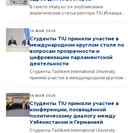
В газете «Xalq so'zi» опубликована
аналитическая статья ректора TIU Искандара
Юлдашева об инвестиционной
привлекательности Ташкента и
14 МАЙ 2026
экономическом значении столицы в …
Студенты TIU приняли участие в
международном круглом столе по
вопросам прозрачности и
цифровизации парламентской
деятельности
Студенты Tashkent International University
приняли участие в международном круглом
столе, посвящённом прозрачности,
цифровизации и участию граждан в
14 МАЙ 2026
парламентской деятельности.
Студенты TIU приняли участие в
конференции, посвящённой
политическому диалогу между
Узбекистаном и Германией
Студенты Tashkent International University