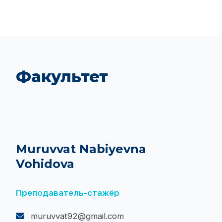
Факультет
Muruvvat Nabiyevna
Vohidova
Преподаватель-стажёр
muruvvat92@gmail.com