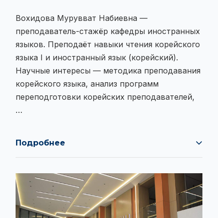
Вохидова Мурувват Набиевна —
преподаватель-стажёр кафедры иностранных
языков. Преподаёт навыки чтения корейского
языка I и иностранный язык (корейский).
Научные интересы — методика преподавания
корейского языка, анализ программ
переподготовки корейских преподавателей,
…
Подробнее
Вохидова Мурувват Набиевна —
преподаватель-стажёр кафедры иностранных
языков. Преподаёт навыки чтения корейского
языка I и иностранный язык (корейский).