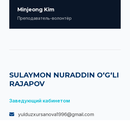
Minjeong Kim
Преподаватель-волонтёр
SULAYMON NURADDIN O‘G‘LI
RAJAPOV
Заведующий кабинетом
yulduzxursanova1996@gmail.com
Раджапов Сулаймон Нураддин угли —