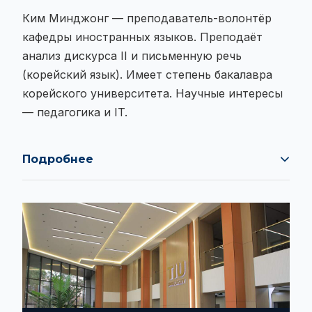
Ким Минджонг — преподаватель-волонтёр
кафедры иностранных языков. Преподаёт
анализ дискурса II и письменную речь
(корейский язык). Имеет степень бакалавра
корейского университета. Научные интересы
— педагогика и IT.
Подробнее
Ким Минджонг — преподаватель-волонтёр
кафедры иностранных языков. Преподаёт
анализ дискурса II и письменную речь
(корейский язык). Имеет степень бакалавра
корейского университета. Научные интересы
— педагогика и IT.