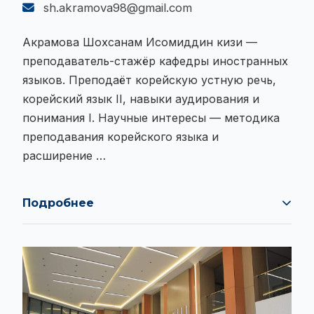
sh.akramova98@gmail.com
Акрамова Шохсанам Исомиддин кизи —
преподаватель-стажёр кафедры иностранных
языков. Преподаёт корейскую устную речь,
корейский язык II, навыки аудирования и
понимания I. Научные интересы — методика
преподавания корейского языка и
расширение …
Подробнее
Акрамова Шохсанам Исомиддин кизи —
преподаватель-стажёр кафедры иностранных
языков. Преподаёт корейскую устную речь,
корейский язык II, навыки аудирования и