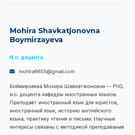
мышления у будущих специалистов.
Mohira Shavkatjonovna
Boymirzayeva
И.о. доцента
mohira6655@gmail.com
Боймирзаева Мохира Шавкатжоновна — PhD,
и.о. доцента кафедры иностранных языков.
Преподаёт иностранный язык для юристов,
иностранный язык, историю английского
языка, практику чтения и письма. Научные
интересы связаны с методикой преподавания