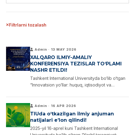
Filtrlarni tozalash
Admin · 13 MAY 2026
XALQARO ILMIY-AMALIY
KONFERENSIYA TEZISLAR TO‘PLAMI
NASHR ETILDI!
Tashkent International Universityda bo‘lib o‘tgan
“Innovatsion yo‘llar: huquq, iqtisodiyot va
texnologiya chorrahasida” mavzusidagi xalqaro
ilmiy-amaliy konferensiya tezislar to‘plami nashr
etildi.
Admin · 16 APR 2026
TIUda o‘tkazilgan ilmiy anjuman
natijalari e’lon qilindi!
2025-yil 16-aprel kuni Tashkent International
Universityda bo‘lib o‘tgan “Yashil taraqqiyot: