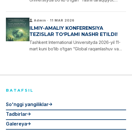
Barqaror kelajak uchun yechimlar” mavzusidagi
ilmiy-amaliy anjumanga taqdim etilgan tezislar
to‘plami tayyorlandi.
Admin · 11 MAR 2026
ILMIY-AMALIY KONFERENSIYA
TEZISLAR TO‘PLAMI NASHR ETILDI!
Tashkent International Universityda 2026-yil 11-
mart kuni bo‘lib o‘tgan “Global raqamlashuv va
barqaror rivojlanish: yoshlar siyosati va inson
huquqlari” mavzusidagi respublika ilmiy-amaliy
konferensiyasi tezislar to‘plami nashr …
BATAFSIL
So'nggi yangiliklar
Tadbirlar
Galereya