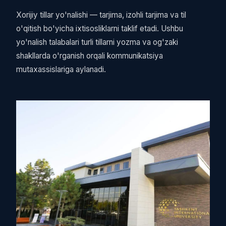
Xorijiy tillar yo'nalishi — tarjima, izohli tarjima va til
o'qitish bo'yicha ixtisosliklarni taklif etadi. Ushbu
yo'nalish talabalari turli tillarni yozma va og'zaki
shakllarda o'rganish orqali kommunikatsiya
mutaxassislariga aylanadi.