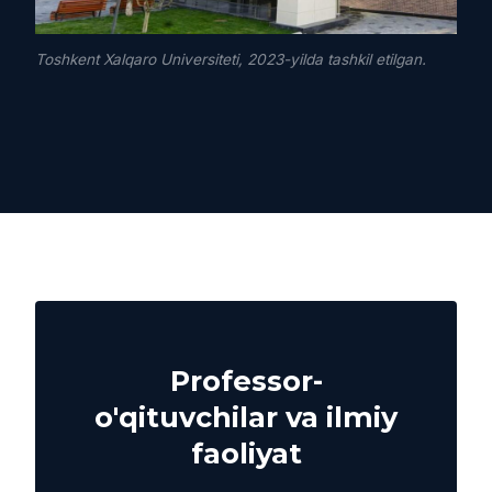
Toshkent Xalqaro Universiteti, 2023-yilda tashkil etilgan.
Professor-
o'qituvchilar va ilmiy
faoliyat