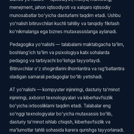
menejment, jahon iqtisodiyoti va xalqaro iqtisodiy
munosabatlar bo'yicha dasturlarni taqdim etadi. Ushbu
yo'nalish bitiruvchilari kuchli tahliliy va tanqidiy fikrlash
ko'nikmalariga ega biznes mutaxassislariga aylanadi.
Pedagogika yo'nalishi — talabalarni maktabgacha ta'lim,
boshlang'ich ta'lim va psixologiya kabi sohalarda
pedagog va tarbiyachi bo'lishga tayyorlaydi.
Bitiruvchilar o'z shogirdlarini ilhomlantira va rag'batlantira
oladigan samarali pedagoglar bo'lib yetishadi.
AT yo'nalishi — kompyuter injiniringi, dasturiy ta'minot
injiniringi, axborot texnologiyalari va kiberhavfsizlik
bo'yicha ixtisosliklarni taqdim etadi. Talabalar eng
so'nggi texnologiyalar bo'yicha mutaxassis bo'lib,
dasturiy ta'minot ishlab chiqish, kiberhavfsizlik va
ma'lumotlar tahlili sohasida karera qurishga tayyorlanadi.