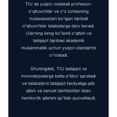
TIU da yuqori malakali professor-
o'qituvchilar va o'z sohasining
mutaxassislari bo'lgan tajribali
o'qituvchilar talabalarga dars beradi.
Ularning keng ko'lamli o'qitish va
tadqiqot tajribasi akademik
mukammallik uchun yuqori standartni
o'rnatadi.
Shuningdek, TIU tadqiqot va
innovatsiyalarga katta e'tibor qaratadi
va talabalarni tadqiqot faoliyatiga jalb
qilish va sanoat tashkilotlari bilan
hamkorlik qilishini qo'llab-quvvatlaydi.