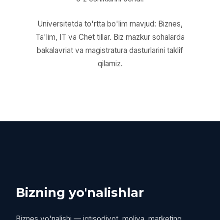
Universitetda to'rtta bo'lim mavjud: Biznes,
Ta'lim, IT va Chet tillar. Biz mazkur sohalarda
bakalavriat va magistratura dasturlarini taklif
qilamiz.
Bizning yo'nalishlar
Biznes yo'nalishi — iqtisodiyot, moliya, marketing,