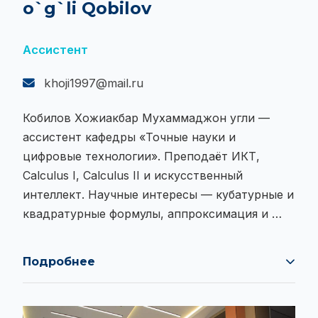
o`g`li Qobilov
Ассистент
khoji1997@mail.ru
Кобилов Хожиакбар Мухаммаджон угли —
ассистент кафедры «Точные науки и
цифровые технологии». Преподаёт ИКТ,
Calculus I, Calculus II и искусственный
интеллект. Научные интересы — кубатурные и
квадратурные формулы, аппроксимация и …
Подробнее
Кобилов Хожиакбар Мухаммаджон угли —
ассистент кафедры «Точные науки и