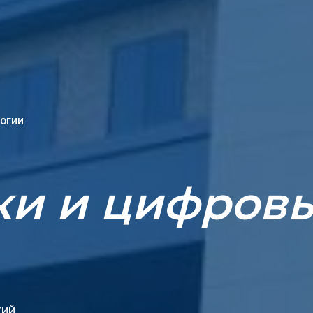
огии
ки и цифров
гий