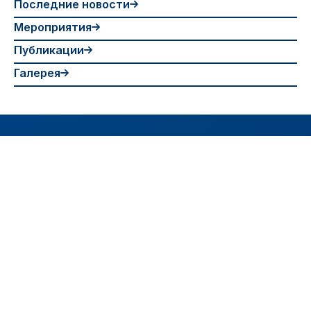
Последние новости
Мероприятия
Публикации
Галерея
Tashkent International University
Присоединяйтесь к Ташкентскому
международному университету и откройте для
себя мир академического совершенства,
личностного роста и безграничных
возможностей.