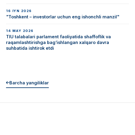
16 IYN 2026
"Toshkent – investorlar uchun eng ishonchli manzil"
14 MAY 2026
TIU talabalari parlament faoliyatida shaffoflik va
raqamlashtirishga bag‘ishlangan xalqaro davra
suhbatida ishtirok etdi
Barcha yangiliklar
BATAFSIL
So'nggi yangiliklar