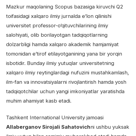
Mazkur maqolaning Scopus bazasiga kiruvchi Q2
toifasidagi xalqaro ilmiy jurnalda e’lon qilinishi
universitet professor-o‘qituvchilarining ilmiy
salohiyati, olib borilayotgan tadqiqotlarning
dolzarbligi hamda xalqaro akademik hamjamiyat
tomonidan e’tirof etilayotganining yana bir yorqin
isbotidir. Bunday ilmiy yutuqlar universitetning
xalqaro ilmiy reytinglardagi nufuzini mustahkamlash,
ilm-fan va innovatsiyalarni rivojlantirish hamda yosh
tadqiqotchilar uchun yangi imkoniyatlar yaratishda
muhim ahamiyat kasb etadi.
Tashkent International University jamoasi
Allaberganov Sirojali Sahatovich
ni ushbu yuksak