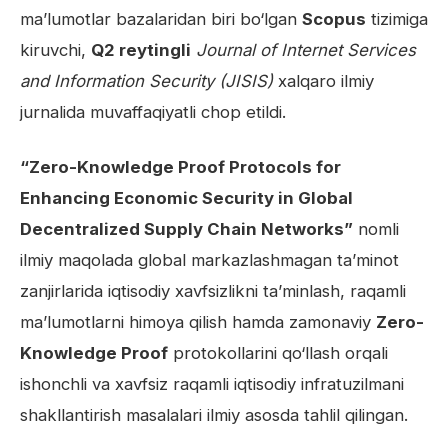
ma’lumotlar bazalaridan biri bo‘lgan
Scopus
tizimiga
kiruvchi,
Q2 reytingli
Journal of Internet Services
and Information Security (JISIS)
xalqaro ilmiy
jurnalida muvaffaqiyatli chop etildi.
“Zero-Knowledge Proof Protocols for
Enhancing Economic Security in Global
Decentralized Supply Chain Networks”
nomli
ilmiy maqolada global markazlashmagan ta’minot
zanjirlarida iqtisodiy xavfsizlikni ta’minlash, raqamli
ma’lumotlarni himoya qilish hamda zamonaviy
Zero-
Knowledge Proof
protokollarini qo‘llash orqali
ishonchli va xavfsiz raqamli iqtisodiy infratuzilmani
shakllantirish masalalari ilmiy asosda tahlil qilingan.