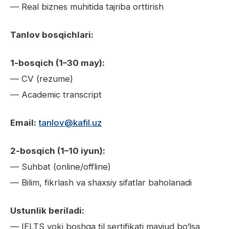
— Real biznes muhitida tajriba orttirish
Tanlov bosqichlari:
1-bosqich (1–30 may):
— CV (rezume)
— Academic transcript
Email:
tanlov@kafil.uz
2-bosqich (1–10 iyun):
— Suhbat (online/offline)
— Bilim, fikrlash va shaxsiy sifatlar baholanadi
Ustunlik beriladi:
— IELTS yoki boshqa til sertifikati mavjud bo‘lsa