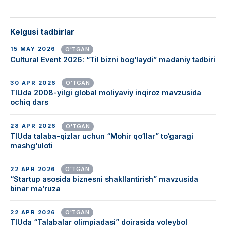
Kelgusi tadbirlar
15 MAY 2026
O'TGAN
Cultural Event 2026: “Til bizni bog‘laydi” madaniy tadbiri
30 APR 2026
O'TGAN
TIUda 2008-yilgi global moliyaviy inqiroz mavzusida
ochiq dars
28 APR 2026
O'TGAN
TIUda talaba-qizlar uchun “Mohir qo‘llar” to‘garagi
mashg‘uloti
22 APR 2026
O'TGAN
“Startup asosida biznesni shakllantirish” mavzusida
binar ma’ruza
22 APR 2026
O'TGAN
TIUda “Talabalar olimpiadasi” doirasida voleybol