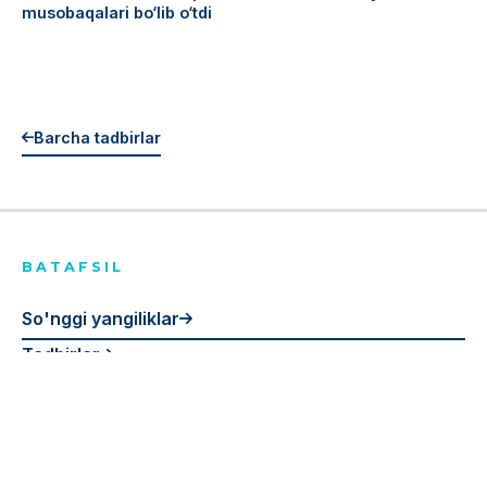
musobaqalari bo‘lib o‘tdi
Barcha tadbirlar
BATAFSIL
So'nggi yangiliklar
Tadbirlar
Nashrlar
Galereya