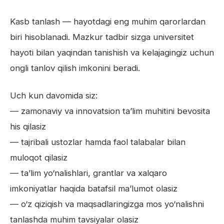
Kasb tanlash — hayotdagi eng muhim qarorlardan
biri hisoblanadi. Mazkur tadbir sizga universitet
hayoti bilan yaqindan tanishish va kelajagingiz uchun
ongli tanlov qilish imkonini beradi.
Uch kun davomida siz:
— zamonaviy va innovatsion ta’lim muhitini bevosita
his qilasiz
— tajribali ustozlar hamda faol talabalar bilan
muloqot qilasiz
— ta’lim yo‘nalishlari, grantlar va xalqaro
imkoniyatlar haqida batafsil ma’lumot olasiz
— o‘z qiziqish va maqsadlaringizga mos yo‘nalishni
tanlashda muhim tavsiyalar olasiz