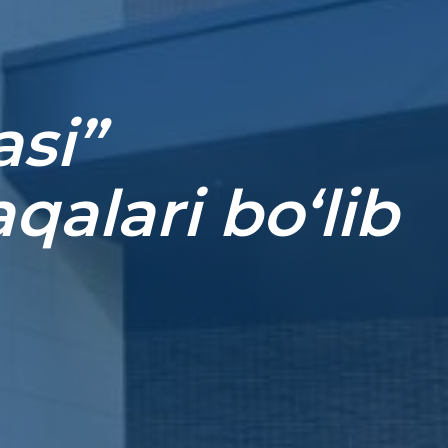
asi”
alari bo‘lib