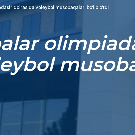
dasi” doirasida voleybol musobaqalari bo‘lib o‘tdi
alar olimpiad
leybol musobaq