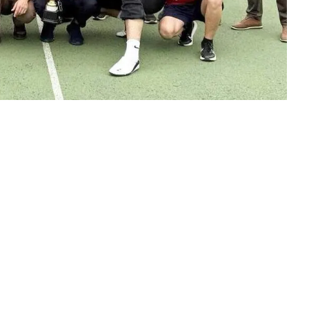
t International Universityda voleybol musobaqalari
tarzda o‘tkazildi.
har bir ochko uchun keskin kurash olib bordilar.
jihatlik alohida e’tiborga sazovor bo‘ldi.