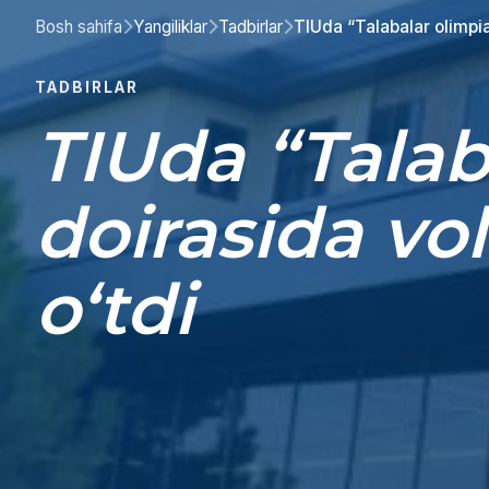
Bosh sahifa
Yangiliklar
Tadbirlar
TIUda “Talabalar olimpia
TADBIRLAR
TIUda “Talab
doirasida vo
o‘tdi