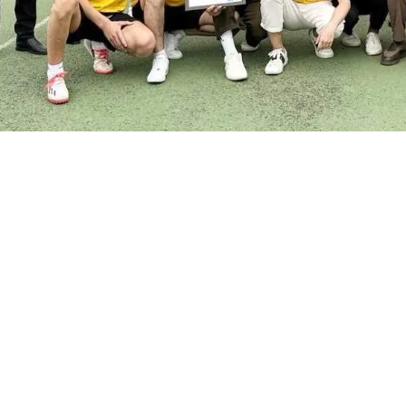
 O‘zbekiston talabalari olimpiadasi”
doirasida Tashken
saviyada tashkil etilib, qizg‘in va murosasiz bahslarga boy 
qa davomida jamoalar o‘zaro munosib raqobat ko‘rsatib, 
ar davomida aniq uzatmalar, kuchli zarbalar va jamoaviy ham
y natijalar:
M-2025” jamoasi
ki” jamoasi