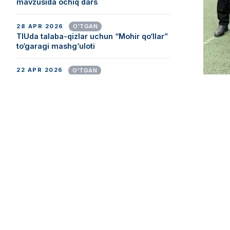
mavzusida ochiq dars
28 APR 2026
O'TGAN
TIUda talaba-qizlar uchun “Mohir qo‘llar”
to‘garagi mashg‘uloti
22 APR 2026
O'TGAN
“Startup asosida biznesni shakllantirish”
mavzusida binar ma’ruza
“Yangi
20 APR 2026
O'TGAN
yuqori 
TIUda “Talabalar olimpiadasi” doirasida
yengil atletika musobaqalari o‘tkaziladi
Musoba
O‘yinl
Barcha tadbirlar
Yakuni
🥇 “XI
🥈 “Be