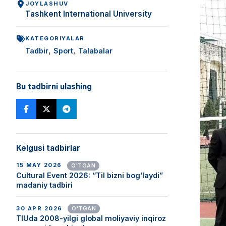
JOYLASHUV
Tashkent International University
KATEGORIYALAR
,
,
Tadbir
Sport
Talabalar
Bu tadbirni ulashing
Kelgusi tadbirlar
15 MAY 2026
O'TGAN
Cultural Event 2026: “Til bizni bog‘laydi”
madaniy tadbiri
30 APR 2026
O'TGAN
TIUda 2008-yilgi global moliyaviy inqiroz