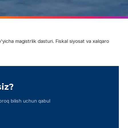
'yicha magistrlik dasturi. Fiskal siyosat va xalqaro
siz?
proq bilish uchun qabul