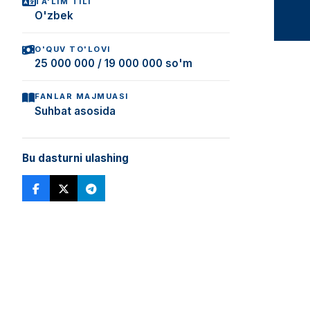
TA'LIM TILI
O'zbek
O'QUV TO'LOVI
25 000 000 / 19 000 000 so'm
FANLAR MAJMUASI
Suhbat asosida
Bu dasturni ulashing
Tegishli dasturlar
KUNDUZGI/MASOFAVIY
Iqtisodiyot