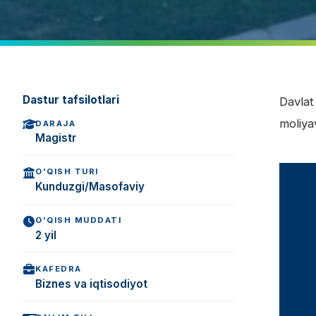
Dastur tafsilotlari
Davlat
moliyav
DARAJA
Magistr
O'QISH TURI
Kunduzgi/Masofaviy
O'QISH MUDDATI
2 yil
KAFEDRA
Biznes va iqtisodiyot