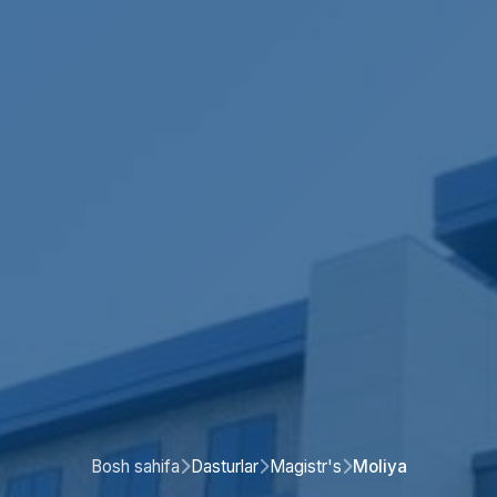
Bosh sahifa
Dasturlar
Magistr's
Moliya