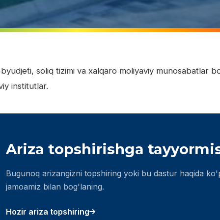
 byudjeti, soliq tizimi va xalqaro moliyaviy munosabatlar bo
iy institutlar.
Ariza topshirishga tayyormi
Bugunoq arizangizni topshiring yoki bu dastur haqida ko'
jamoamiz bilan bog'laning.
Hozir ariza topshiring