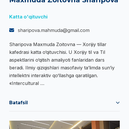
Katta o'qituvchi
sharipova.mahmuda@gmail.com
Sharipova Maxmuda Zoitovna — Xorijiy tillar
kafedrasi katta o‘qituvchisi. U Xorijiy til va Til
aspektlarini o‘qitish amaliyoti fanlaridan dars
beradi. Ilmiy qiziqishlari masofaviy ta’limda sun’iy
intellektni interaktiv qo‘llashga qaratilgan.
«Intercultural …
Batafsil
Sharipova Maxmuda Zoitovna — Xorijiy tillar
kafedrasi katta o‘qituvchisi. U Xorijiy til va Til