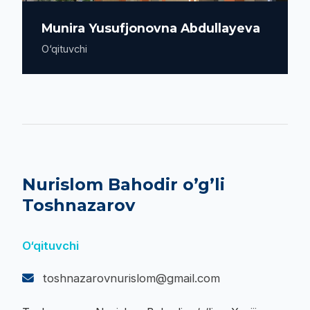
hayotiy ko‘nikmalarini rivojlantirish mavzusida
tadqiqotlar olib boradi.
Munira Yusufjonovna Abdullayeva
O‘qituvchi
Nurislom Bahodir o’g’li
Toshnazarov
O‘qituvchi
toshnazarovnurislom@gmail.com