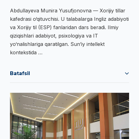
Abdullayeva Munira Yusufjonovna — Xorijiy tillar
kafedrasi o‘qituvchisi. U talabalarga Ingliz adabiyoti
va Xorijiy til (ESP) fanlaridan dars beradi. Ilmiy
qiziqishlari adabiyot, psixologiya va IT
yo‘nalishlariga qaratilgan. Sun’iy intellekt
kontekstida …
Batafsil
Abdullayeva Munira Yusufjonovna — Xorijiy tillar
kafedrasi o‘qituvchisi. U talabalarga Ingliz adabiyoti
va Xorijiy til (ESP) fanlaridan dars beradi. Ilmiy
qiziqishlari adabiyot, psixologiya va IT
yo‘nalishlariga qaratilgan. Sun’iy intellekt
kontekstida talabalarning mustaqil tafakkuri va