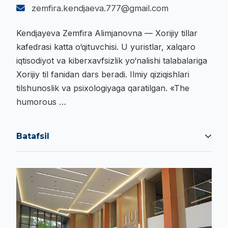
zemfira.kendjaeva.777@gmail.com
Kendjayeva Zemfira Alimjanovna — Xorijiy tillar
kafedrasi katta o‘qituvchisi. U yuristlar, xalqaro
iqtisodiyot va kiberxavfsizlik yo‘nalishi talabalariga
Xorijiy til fanidan dars beradi. Ilmiy qiziqishlari
tilshunoslik va psixologiyaga qaratilgan. «The
humorous …
Batafsil
Kendjayeva Zemfira Alimjanovna — Xorijiy tillar
kafedrasi katta o‘qituvchisi. U yuristlar, xalqaro
iqtisodiyot va kiberxavfsizlik yo‘nalishi talabalariga
Xorijiy til fanidan dars beradi. Ilmiy qiziqishlari
tilshunoslik va psixologiyaga qaratilgan. «The