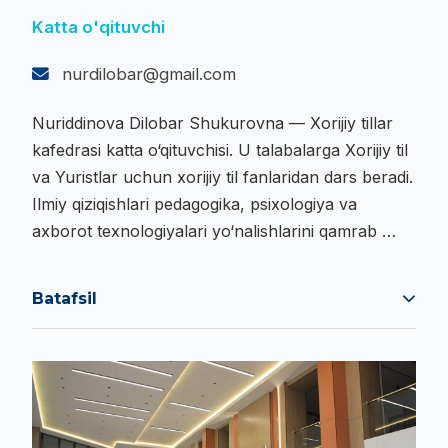
Katta o'qituvchi
nurdilobar@gmail.com
Nuriddinova Dilobar Shukurovna — Xorijiy tillar
kafedrasi katta o‘qituvchisi. U talabalarga Xorijiy til
va Yuristlar uchun xorijiy til fanlaridan dars beradi.
Ilmiy qiziqishlari pedagogika, psixologiya va
axborot texnologiyalari yo‘nalishlarini qamrab …
Batafsil
Nuriddinova Dilobar Shukurovna — Xorijiy tillar
kafedrasi katta o‘qituvchisi. U talabalarga Xorijiy til
va Yuristlar uchun xorijiy til fanlaridan dars beradi.
Ilmiy qiziqishlari pedagogika, psixologiya va