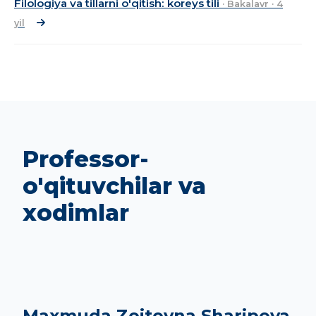
Filologiya va tillarni o'qitish: koreys tili
· Bakalavr · 4
yil
Professor-
o'qituvchilar va
xodimlar
Maxmuda Zoitovna Sharipova