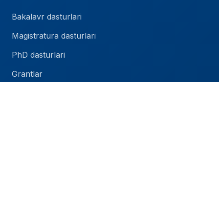
Bakalavr dasturlari
Magistratura dasturlari
PhD dasturlari
Grantlar
Kontrakt to'lovi
Universitet
TIU haqida
Yangiliklar
Tadbirlar
Karyera