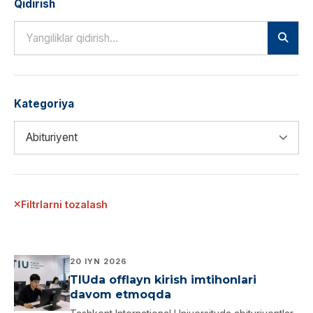
Qidirish
Kategoriya
Filtrlarni tozalash
20 IYN 2026
TIUda offlayn kirish imtihonlari
davom etmoqda