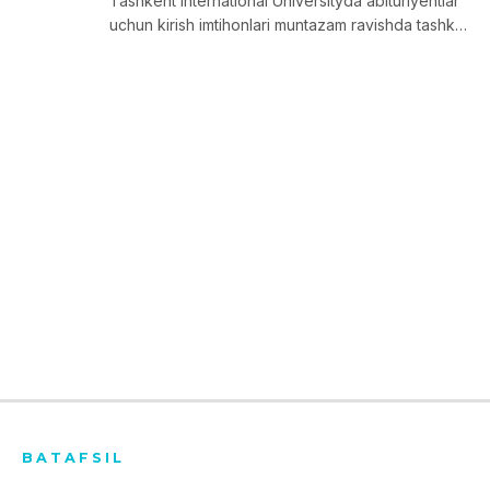
Tashkent International Universityda abituriyentlar
uchun kirish imtihonlari muntazam ravishda tashkil
etilmoqda.
BATAFSIL